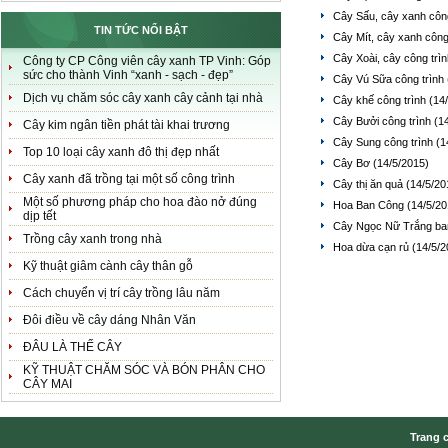
Cây Sấu, cây xanh côn
TIN TỨC NỔI BẬT
Cây Mít, cây xanh công
Cây Xoài, cây công trì
Công ty CP Công viên cây xanh TP Vinh: Góp
sức cho thành Vinh “xanh - sạch - đẹp”
Cây Vú Sữa công trình
Dịch vụ chăm sóc cây xanh cây cảnh tại nhà
Cây khế công trình
(14
Cây Bưởi công trình
(1
Cây kim ngân tiền phát tài khai trương
Cây Sung công trình
(1
Top 10 loại cây xanh đô thị đẹp nhất
Cây Bơ
(14/5/2015)
Cây xanh đã trồng tại một số công trình
Cây thị ăn quả
(14/5/20
Một số phương pháp cho hoa đào nở đúng
Hoa Ban Công
(14/5/20
dịp tết
Cây Ngọc Nữ Trắng ba
Trồng cây xanh trong nhà
Hoa dừa cạn rủ
(14/5/2
Kỹ thuật giâm cành cây thân gỗ
Cách chuyển vị trí cây trồng lâu năm
Đôi điều về cây dáng Nhân Văn
ĐÂU LÀ THẾ CÂY
KỸ THUẬT CHĂM SÓC VÀ BÓN PHÂN CHO
CÂY MAI
Trang 