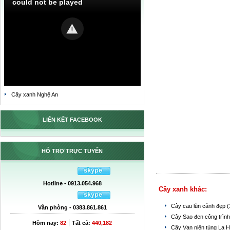
could not be played
Cây xanh Nghệ An
LIÊN KẾT FACEBOOK
HỖ TRỢ TRỰC TUYẾN
Hotline - 0913.054.968
Cây xanh khác:
Cây cau lùn cảnh đẹp
(
Văn phòng - 0383.861.861
Cây Sao đen công trìn
|
Hôm nay:
82
Tất cả:
440,182
Cây Vạn niên tùng La 