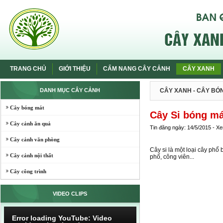
TRANG CHỦ
GIỚI THIỆU
CẨM NANG CÂY CẢNH
CÂY XANH
DANH MỤC CÂY CẢNH
CÂY XANH
-
CÂY BÓ
Cây bóng mát
Cây Si bóng má
Cây cảnh ăn quả
Tin đăng ngày: 14/5/2015 - X
Cây cảnh văn phòng
Cây si là một loại cây phổ 
Cây cảnh nội thất
phố, công viên...
Cây công trình
VIDEO CLIPS
Error loading YouTube: Video